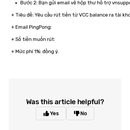
Bước 2: Bạn gửi email về hộp thư hỗ trợ vnsup
+ Tiêu đề: Yêu cầu rút tiền từ VCC balance ra tài kh
+ Email PingPong:
+ Số tiền muốn rút:
+ Mức phí 1%: đồng ý.
Was this article helpful?
Yes
No