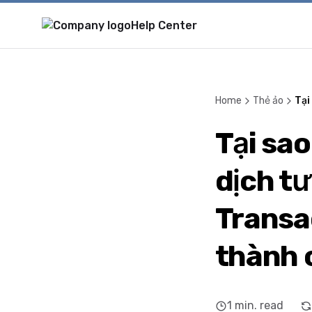
Help Center
Home
Thẻ ảo
Tại
Tại sao
dịch t
Transa
thành 
1
min. read